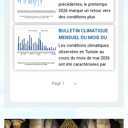
2026-07-02
précédentes, le printemps
2026 marque un retour vers
des conditions plus
proches de la normale,
avec un léger excédent
BULLETIN CLIMATIQUE
thermique de +0,3 °c
MENSUEL DU MOIS DU
seulement.
2026-06-17
MAI 2026
|
Les conditions climatiques
Nous r…
Lire
observées en Tunisie au
cours du mois de mai 2026
ont été caractérisées par
des températures proches
Pagination
des normales et une
répartition spatiale
Page
››
Page 1
suivante
contrastée…
Lire