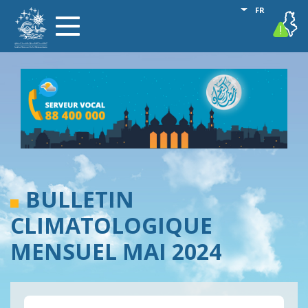
Aller
Lister les act
FR
vigilance
Toggle
au
navigation
contenu
principal
BULLETIN
CLIMATOLOGIQUE
MENSUEL MAI 2024