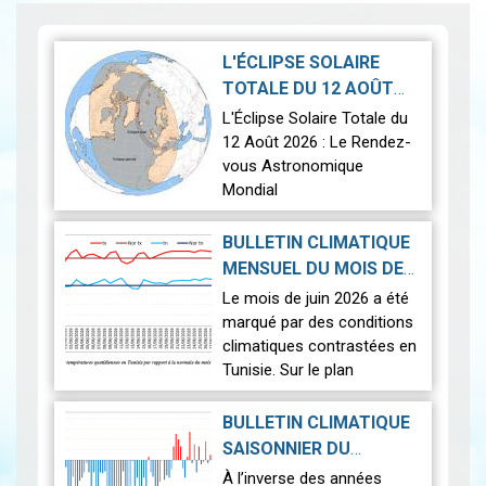
L'ÉCLIPSE SOLAIRE
TOTALE DU 12 AOÛT
2026-07-21
2026
|
L'Éclipse Solaire Totale du
12 Août 2026 : Le Rendez-
vous Astronomique
Mondial
Le 12 août 2026, la Terre
BULLETIN CLIMATIQUE
connaîtra l'un des
MENSUEL DU MOIS DE
phénomènes
2026-07-14
JUIN 2026
|
Le mois de juin 2026 a été
astronomiques les plus
marqué par des conditions
spectaculaires : une…
Lire
climatiques contrastées en
Tunisie. Sur le plan
thermique, des
températures supérieures
BULLETIN CLIMATIQUE
aux normales ont été
SAISONNIER DU
observées sur l'en…
Lire
PRINTEMPS 2026
|
À l’inverse des années