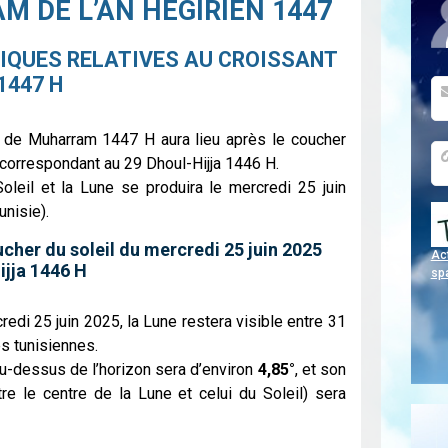
M DE L’AN HÉGIRIEN 1447
IQUES RELATIVES AU CROISSANT
1447 H
re de Muharram 1447 H aura lieu après le coucher
 correspondant au 29 Dhoul-Hijja 1446 H.
Soleil et la Lune se produira le mercredi 25 juin
unisie).
ucher du soleil du mercredi 25 juin 2025
Act
ijja 1446 H
sp
redi 25 juin 2025, la Lune restera visible entre 31
es tunisiennes.
au-dessus de l’horizon sera d’environ
4,85°
, et son
tre le centre de la Lune et celui du Soleil) sera