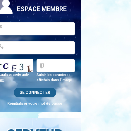
ESPACE MEMBRE
ualiser code anti-
Saisir les caractères
am
affichés dans l'image.
Réinitialiser votre mot de passe