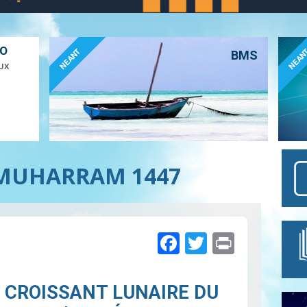
ÉO
NEANT
NEAN
BMS
UX
 MUHARRAM 1447
Facebook
Twitter
Print
 CROISSANT LUNAIRE DU