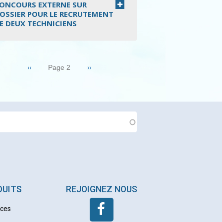
ONCOURS EXTERNE SUR
OSSIER POUR LE RECRUTEMENT
E DEUX TECHNICIENS
nation
Page
‹‹
Page
››
Page 2
précédente
suivante
DUITS
REJOIGNEZ NOUS
nces