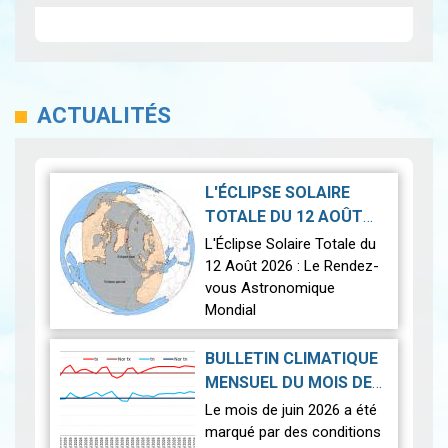
ACTUALITÉS
L'ÉCLIPSE SOLAIRE
TOTALE DU 12 AOÛT
2026-07-21
2026
|
L'Éclipse Solaire Totale du
12 Août 2026 : Le Rendez-
vous Astronomique
Mondial
Le 12 août 2026, la Terre
BULLETIN CLIMATIQUE
connaîtra l'un des
MENSUEL DU MOIS DE
phénomènes
2026-07-14
JUIN 2026
|
Le mois de juin 2026 a été
astronomiques les plus
marqué par des conditions
spectaculaires : une…
Lire