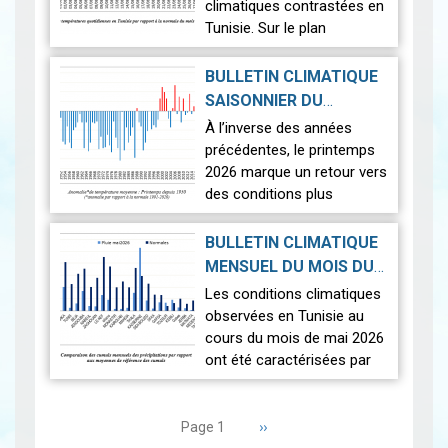
climatiques contrastées en
Tunisie. Sur le plan
thermique, des
températures supérieures
BULLETIN CLIMATIQUE
aux normales ont été
SAISONNIER DU
observées sur l'en…
Lire
PRINTEMPS 2026
|
À l’inverse des années
2026-07-02
précédentes, le printemps
2026 marque un retour vers
des conditions plus
proches de la normale,
avec un léger excédent
BULLETIN CLIMATIQUE
thermique de +0,3 °c
MENSUEL DU MOIS DU
seulement.
2026-06-17
MAI 2026
|
Les conditions climatiques
Nous r…
Lire
observées en Tunisie au
cours du mois de mai 2026
ont été caractérisées par
des températures proches
Pagination
des normales et une
répartition spatiale
Page
››
Page 1
suivante