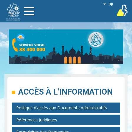
Aller
Lister les act
FR
vigilance
Toggle
au
navigation
contenu
principal
ACCÈS À L'INFORMATION
Politique d'accès aux Documents Administratifs
Références Juridiques
Formulaires des Demandes