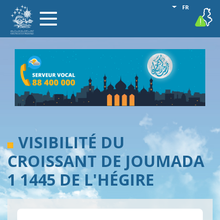
Aller
Lister les act
FR
vigilance
Toggle
au
navigation
contenu
principal
VISIBILITÉ DU
CROISSANT DE JOUMADA
1 1445 DE L'HÉGIRE