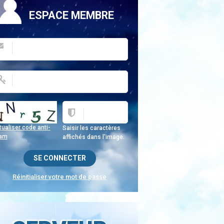
ESPACE MEMBRE
ualiser code anti-
Saisir les caractères
am
affichés dans l'image.
Réinitialiser votre mot de passe