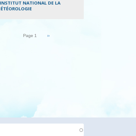
’INSTITUT NATIONAL DE LA
ÉTÉOROLOGIE
nation
Page
››
Page 1
suivante