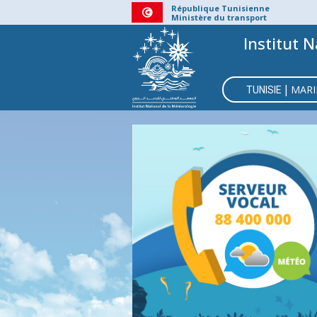
Aller
République Tunisienne
Ministère du transport
au
Institut N
contenu
principal
MAIN
|
MARI
NAVIGATI
TUNISIE
BMS
CÔ
C
CENT
V