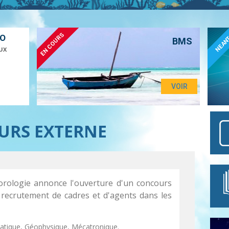
EN COURS
ÉO
NEAN
BMS
UX
VOIR
URS EXTERNE
éorologie annonce l'ouverture d'un concours
 recrutement de cadres et d'agents dans les
atique, Géophysique, Mécatronique.