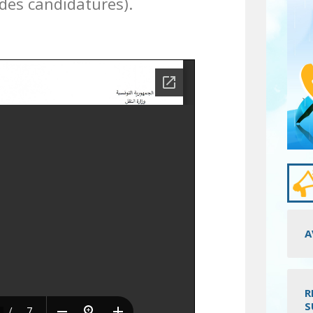
 des candidatures).
A
R
S