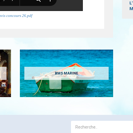
L
M
avis concours 26.pdf
Pagi
BMS MARINE