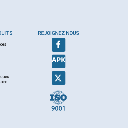
DUITS
REJOIGNEZ NOUS
nces
APK
iques
naire