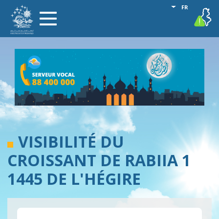
Aller
Lister les act
FR
vigilance
Toggle
au
navigation
contenu
principal
VISIBILITÉ DU
CROISSANT DE RABIIA 1
1445 DE L'HÉGIRE