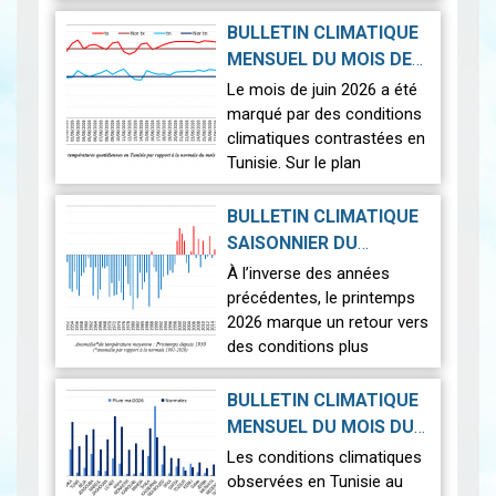
Le 12 août 2026, la Terre
BULLETIN CLIMATIQUE
connaîtra l'un des
MENSUEL DU MOIS DE
phénomènes
2026-07-14
JUIN 2026
|
Le mois de juin 2026 a été
astronomiques les plus
marqué par des conditions
spectaculaires : une…
Lire
climatiques contrastées en
Tunisie. Sur le plan
thermique, des
températures supérieures
BULLETIN CLIMATIQUE
aux normales ont été
SAISONNIER DU
observées sur l'en…
Lire
PRINTEMPS 2026
|
À l’inverse des années
2026-07-02
précédentes, le printemps
2026 marque un retour vers
des conditions plus
proches de la normale,
avec un léger excédent
BULLETIN CLIMATIQUE
thermique de +0,3 °c
MENSUEL DU MOIS DU
seulement.
2026-06-17
MAI 2026
|
Les conditions climatiques
Nous r…
Lire
observées en Tunisie au