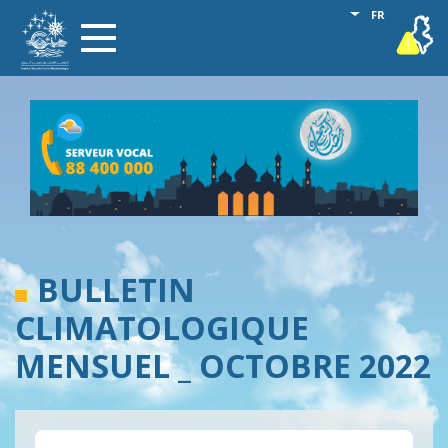
Aller
Lister les act
FR
vigilance
Toggle
au
navigation
contenu
principal
BULLETIN
CLIMATOLOGIQUE
MENSUEL _ OCTOBRE 2022