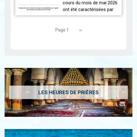
cours du mois de mai 2026
ont été caractérisées par
des températures proches
Pagination
des normales et une
répartition spatiale
Page
››
Page 1
suivante
contrastée…
Lire
LES HEURES DE PRIÈRES