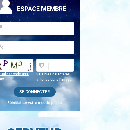
ESPACE MEMBRE
ualiser code anti-
Saisir les caractères
am
affichés dans l'image.
Réinitialiser votre mot de passe