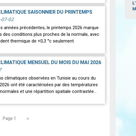
L
M
CLIMATIQUE SAISONNIER DU PRINTEMPS
-07-02
Pagi
des années précédentes, le printemps 2026 marque
rs des conditions plus proches de la normale, avec
édent thermique de +0,3 °c seulement.
CLIMATIQUE MENSUEL DU MOIS DU MAI 2026
7
ns climatiques observées en Tunisie au cours du
2026 ont été caractérisées par des températures
normales et une répartition spatiale contrastée…
Page
››
Page 1
suivante