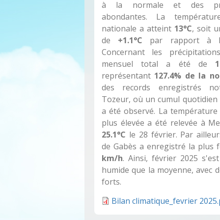
à la normale et des préc
abondantes. La températu
nationale a atteint
13°C
, soit 
de
+1.1°C
par rapport à l
Concernant les précipitation
mensuel total a été de
représentant
127.4% de la n
des records enregistrés n
Tozeur, où un cumul quotidien
a été observé. La température
plus élevée a été relevée à M
25.1°C
le 28 février. Par ailleur
de Gabès a enregistré la plus 
km/h
. Ainsi, février 2025 s'e
humide que la moyenne, avec de
forts.
Bilan climatique_fevrier 2025.