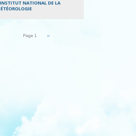
’INSTITUT NATIONAL DE LA
ÉTÉOROLOGIE
nation
Page
››
Page 1
suivante