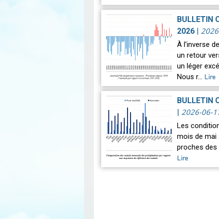
BULLETIN 
2026
2026
|
À l’inverse 
un retour ve
un léger exc
Nous r…
Lire
BULLETIN 
2026-06-1
|
Les conditio
mois de mai 
proches des 
Lire
Pagination