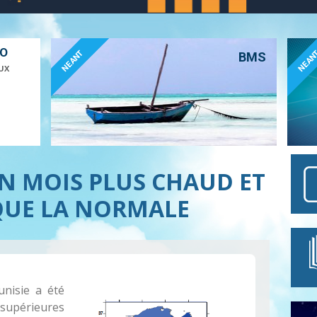
ÉO
NEANT
NEAN
BMS
UX
UN MOIS PLUS CHAUD ET
QUE LA NORMALE
nisie a été
supérieures