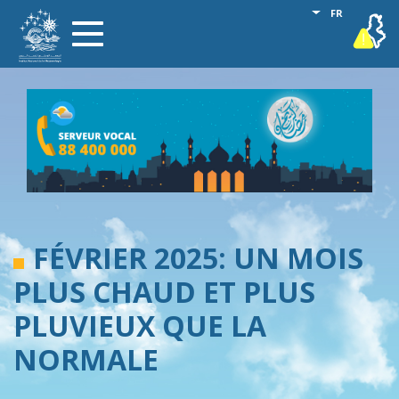
Aller
Lister les act
FR
vigilance
Toggle
au
navigation
contenu
principal
FÉVRIER 2025: UN MOIS
PLUS CHAUD ET PLUS
PLUVIEUX QUE LA
NORMALE