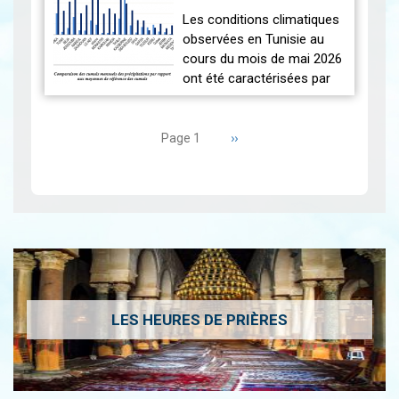
seulement.
2026-06-17
MAI 2026
|
Les conditions climatiques
Nous r…
Lire
observées en Tunisie au
cours du mois de mai 2026
ont été caractérisées par
des températures proches
Pagination
des normales et une
répartition spatiale
Page
››
Page 1
suivante
contrastée…
Lire
LES HEURES DE PRIÈRES