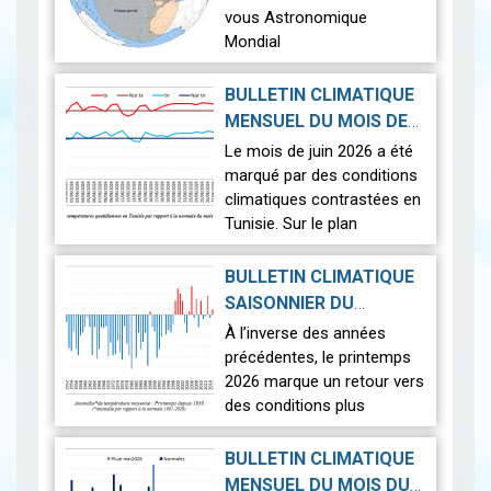
vous Astronomique
Mondial
Le 12 août 2026, la Terre
BULLETIN CLIMATIQUE
connaîtra l'un des
MENSUEL DU MOIS DE
phénomènes
2026-07-14
JUIN 2026
|
Le mois de juin 2026 a été
astronomiques les plus
marqué par des conditions
spectaculaires : une…
Lire
climatiques contrastées en
Tunisie. Sur le plan
thermique, des
températures supérieures
BULLETIN CLIMATIQUE
aux normales ont été
SAISONNIER DU
observées sur l'en…
Lire
PRINTEMPS 2026
|
À l’inverse des années
2026-07-02
précédentes, le printemps
2026 marque un retour vers
des conditions plus
proches de la normale,
avec un léger excédent
BULLETIN CLIMATIQUE
thermique de +0,3 °c
MENSUEL DU MOIS DU