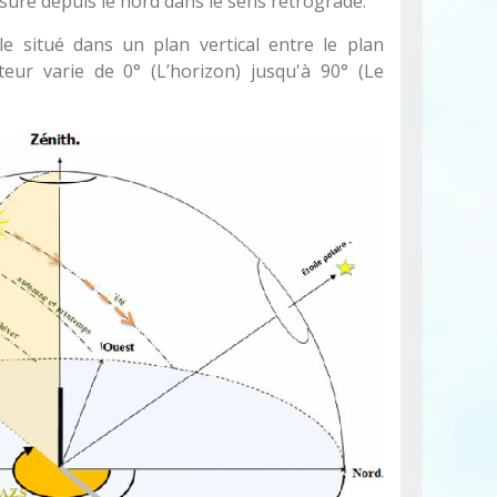
suré depuis le nord dans le sens rétrograde.
le situé dans un plan vertical entre le plan
uteur varie de 0° (L’horizon) jusqu'à 90° (Le