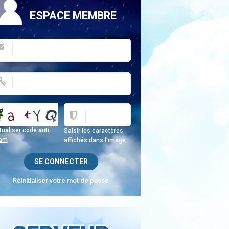
ESPACE MEMBRE
ualiser code anti-
Saisir les caractères
am
affichés dans l'image.
Réinitialiser votre mot de passe