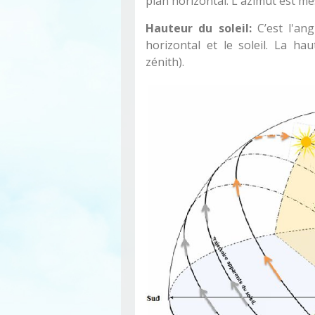
plan horizontal. L'azimut est me
Hauteur du soleil:
C’est l'ang
horizontal et le soleil. La ha
zénith).