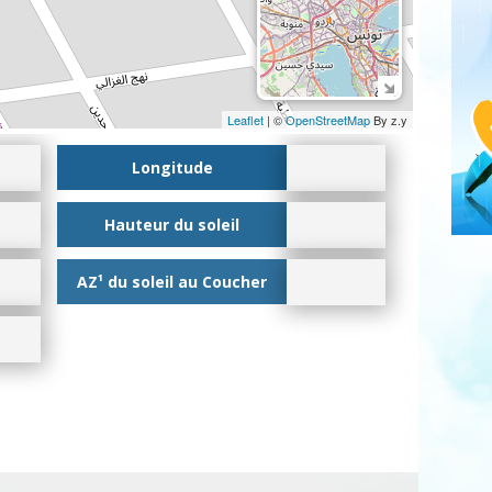
Leaflet
| ©
OpenStreetMap
By z.y
Longitude
Hauteur du soleil
AZ¹ du soleil au Coucher