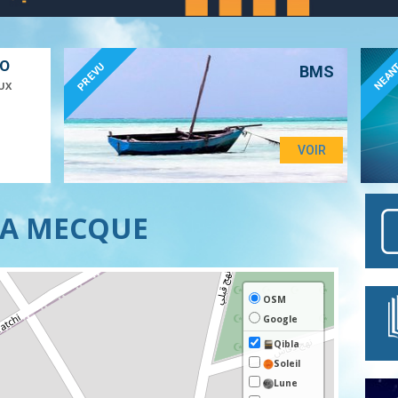
ÉO
PREVU
NEAN
BMS
UX
VOIR
LA MECQUE
OSM
Google
Qibla
Solei
l
Lune