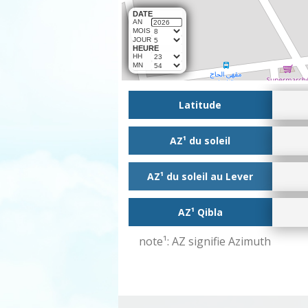
DATE
AN
MOIS
JOUR
HEURE
HH
MN
Latitude
AZ¹ du soleil
AZ¹ du soleil au Lever
AZ¹ Qibla
note¹: AZ signifie Azimuth