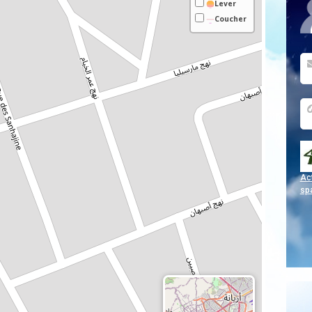
Leve
r
Couc
her
Act
sp