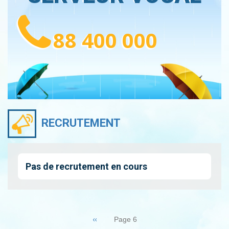
88 400 000
RECRUTEMENT
Pas de recrutement en cours
Pagination
Page
‹‹
Page 6
précédente