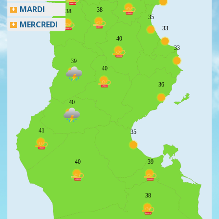
MARDI
38
38
35
MERCREDI
33
40
33
39
40
36
40
41
35
40
39
38