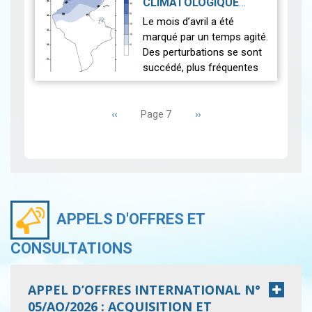
CLIMATOLOGIQUE
pendant le mois de mai. La
MENSUEL AVRIL 2025
|
Le mois d’avril a été
Tunisie a retrouvé des
2025-05-19
marqué par un temps agité.
pluies…
Lire
Des perturbations se sont
succédé, plus fréquentes
qu’à l’ordinaire sur les
Pagination
régions du nord et le
Page
‹‹
centre. Elles se sont
Page
››
Page 7
précédente
suivante
accompagnée…
Lire
APPELS D'OFFRES ET
CONSULTATIONS
APPEL D’OFFRES INTERNATIONAL N°
05/AO/2026 : ACQUISITION ET