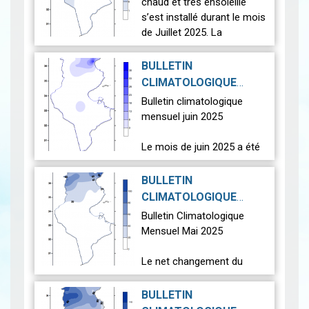
2025-08-22
|
chaud et très ensoleillé
s’est installé durant le mois
de Juillet 2025. La
température moyenne
nationale (23 stations
BULLETIN
principales), est supérieure
CLIMATOLOGIQUE
à la…
Lire
MENSUEL JUIN 2025
|
Bulletin climatologique
2025-07-17
mensuel juin 2025
Le mois de juin 2025 a été
plus chaud que la normale.
La température moyenne
BULLETIN
nationale (26 stations
CLIMATOLOGIQUE
principales) a atteint 27.4
MENSUEL MAI 2025
|
Bulletin Climatologique
°C, supé…
Lire
2025-07-11
Mensuel Mai 2025
Le net changement du
temps qui s'est opéré
pendant les mois
BULLETIN
précédents a continué