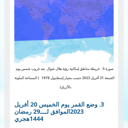
صورة 5: خريطة مناطق إمكانية رؤية هلال شوال بعد غروب شمس يوم
الجمعة 21 أفريل 2023 حسب م
ع
يار إسطنبول 1978
( المساحة الملونة
بالأزرق) .
3. وضع القمر يوم الخميس 20 أفريل
2023الموافق لــــ29 رمضان
1444هجري