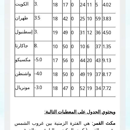
3.
الكويت
18
17
0
24
11
5
4.02
-0.80
3.5
طهران
18
42
0
25
10
59
3.83
-1.45
3.
إسطنبول
19
49
0
31
12
36
4.50
-2.22
8.
جاكارتا
10
50
0
10
6
37
1.35
1.53
-5.0
مكسيكو
17
56
0
44
20
43
9.13
0.79
-4.0
واشنطن
18
50
0
49
19
37
8.17
-2.90
-3.0
مونريال
18
47
0
52
19
34
7.72
-4.06
ويحتوي الجدول على المعطيات التالية:
مكث القمر:
هي الفترة الزمنية بين غروب الشمس