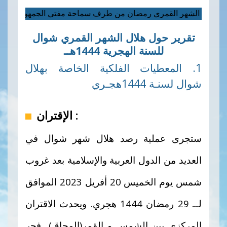
تقرير حول هلال الشهر القمري شوال
للسنة الهجرية 1444هــ
1. المعطيات الفلكية الخاصة بهلال
شوال لسنـة 1444هجـري
الإقتران :
ستجرى عملية رصد هلال شهر شوال في
العديد من الدول العربية والإسلامية بعد غروب
شمس يوم
الخميس
20 أفريل 2023 الموافق
لــ 29
رمضان
1444 هجري.
ويحدث الاقتران
المركزي بين الشمس و القمر(المحاق) فجر