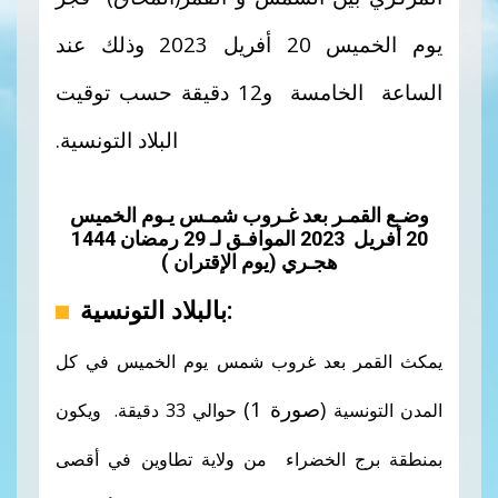
يوم الخميس
20
أفريل
2023
وذلك عند
الساعة الخامسة و12
دقيقة حسب توقيت
البلاد التونسية.
وضـع القمـر بعد غـروب شمـس يـوم الخميس
20 أفريل 2023 الموافـق لـ 29 رمضان 1444
هجـري (يوم الإقتران )
بالبلاد التونسية:
يمكث القمر بعد غروب شمس يوم الخميس في كل
(صورة 1)
المدن التونسية
حوالي 33 دقيقة. ويكون
بمنطقة برج الخضراء من ولاية تطاوين في أقصى