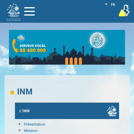
Aller
Lister les act
FR
vigilance
Toggle
au
navigation
contenu
principal
INM
L'INM
Présentation
Mission